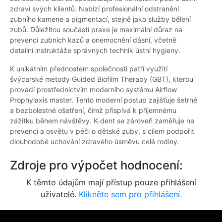
zdraví svých klientů. Nabízí profesionální odstranění
zubního kamene a pigmentací, stejně jako služby bělení
zubů. Důležitou součástí praxe je maximální důraz na
prevenci zubních kazů a onemocnění dásní, včetně
detailní instruktáže správných technik ústní hygieny.
K unikátním přednostem společnosti patří využití
švýcarské metody Guided Biofilm Therapy (GBT), kterou
provádí prostřednictvím moderního systému Airflow
Prophylaxis master. Tento moderní postup zajišťuje šetrné
a bezbolestné ošetření, čímž přispívá k příjemnému
zážitku během návštěvy. K-dent se zároveň zaměřuje na
prevenci a osvětu v péči o dětské zuby, s cílem podpořit
dlouhodobé uchování zdravého úsměvu celé rodiny.
Zdroje pro výpočet hodnocení:
K těmto údajům mají přístup pouze přihlášení
uživatelé.
Klikněte sem pro přihlášení.