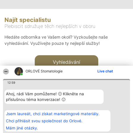
Najít specialistu
Plebiscit sdružuje těch nejlepších v oboru
Hledáte odborníka ve Vašem okolí? Vyzkoušejte naše
vyhledávání. Využívejte pouze ty nejlepší služby!
Vyhledávání
ORLOVÉ Stomatologie
Live chat
12:59
Ahoj, rádi Vám pomůžeme! 🙂 Klikněte na
příslušnou téma konverzace! 🙂
Organizátor hlasování
Plebiscyt
Kontakt
Bright Side Solutions sp. z o.
Vítězové
Kontakt
Jsem laureát, chci získat marketingové materiály.
o. sp. k.
Seznam všech
ul. Ruska 22
laureátů
Chci přihlásit svou společnost do Orlové.
Wrocław 50-079
Zásady
Mám jiné otázky.
KRS 0000749100 | Regon
Pravidla
381313360 | NIP 8943132676
Zásady