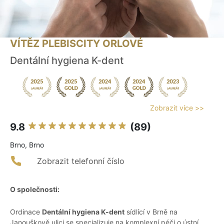
VÍTĚZ PLEBISCITY ORLOVÉ
Dentální hygiena K-dent
Zobrazit více >>
9.8
(89)
Brno, Brno
Zobrazit telefonní číslo
O společnosti:
Ordinace
Dentální hygiena K-dent
sídlící v Brně na
Janouškově ulici se specializuje na komplexní péči o ústní