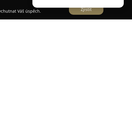
Zjistit
vychutnat Váš úspěch.
a s názvem
TrenDent zubní klinika
sídlí v Praze 6
omplexních služeb v oblasti zubního lékařství
inika klade zásadní důraz na bezbolestné zákroky
 a technologií v oboru. Profesionální tým
ní školení, čímž zajišťuje pacientům kvalitní a
í prevence, detailní diagnostika a maximální
bních zákroků. Nabídka služeb zahrnuje
 hygienu, léčbu dětských pacientů, estetické
ké procedury. Klinika se také věnuje zubním