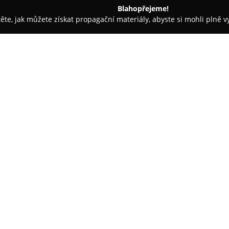
Blahopřejeme!
těte, jak můžete získat propagační materiály, abyste si mohli plně 
ie, Zubní Implantáty - Praha
TrenDent zubní klinika
O společnosti:
Moderní stomatologická klinik
a zaměřuje se na poskytování k
pro všechny věkové skupiny. Kl
a využívání nejnovějších trendů
Zobrazit více >>
odborníků se systematicky účast
vždy aktuální péči.
K důležitým aspektům péče patř
šetrnost všech prováděných zu
preventivní prohlídky, dentální
výplně či pokročilé endodontic