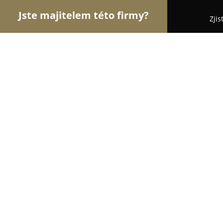
Jste majitelem této firmy?
Zjis
Orlové Stomatologie
Zubní Ordinace, Stomatolog
TrenDent zubní klinika
8.8
(48)
Praha, Prague
Zobrazit telefonní číslo