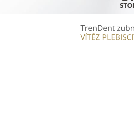
TrenDent zubní
VÍTĚZ PLEBISC