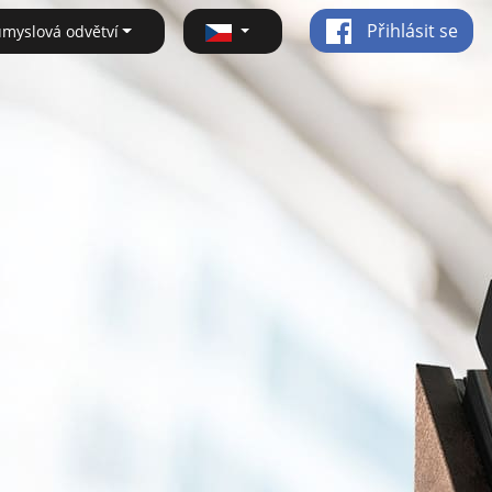
Přihlásit se
ůmyslová odvětví