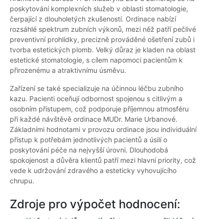
poskytování komplexních služeb v oblasti stomatologie,
čerpající z dlouholetých zkušeností. Ordinace nabízí
rozsáhlé spektrum zubních výkonů, mezi něž patří pečlivé
preventivní prohlídky, precizně prováděné ošetření zubů i
tvorba estetických plomb. Velký důraz je kladen na oblast
estetické stomatologie, s cílem napomoci pacientům k
přirozenému a atraktivnímu úsměvu.
Zařízení se také specializuje na účinnou léčbu zubního
kazu. Pacienti oceňují odbornost spojenou s citlivým a
osobním přístupem, což podporuje příjemnou atmosféru
při každé návštěvě ordinace MUDr. Marie Urbanové.
Základními hodnotami v provozu ordinace jsou individuální
přístup k potřebám jednotlivých pacientů a úsilí o
poskytování péče na nejvyšší úrovni. Dlouhodobá
spokojenost a důvěra klientů patří mezi hlavní priority, což
vede k udržování zdravého a esteticky vyhovujícího
chrupu.
Zdroje pro výpočet hodnocení: