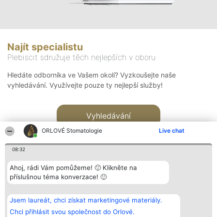
Najít specialistu
Plebiscit sdružuje těch nejlepších v oboru
Hledáte odborníka ve Vašem okolí? Vyzkoušejte naše
vyhledávání. Využívejte pouze ty nejlepší služby!
Vyhledávání
ORLOVÉ Stomatologie
Live chat
08:32
Ahoj, rádi Vám pomůžeme! 🙂 Klikněte na
příslušnou téma konverzace! 🙂
Organizátor hlasování
Plebiscyt
Kontakt
Bright Side Solutions sp. z o.
Vítězové
Kontakt
Jsem laureát, chci získat marketingové materiály.
o. sp. k.
Seznam všech
ul. Ruska 22
laureátů
Chci přihlásit svou společnost do Orlové.
Wrocław 50-079
Zásady