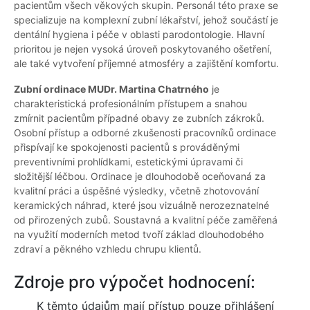
pacientům všech věkových skupin. Personál této praxe se
specializuje na komplexní zubní lékařství, jehož součástí je
dentální hygiena i péče v oblasti parodontologie. Hlavní
prioritou je nejen vysoká úroveň poskytovaného ošetření,
ale také vytvoření příjemné atmosféry a zajištění komfortu.
Zubní ordinace MUDr. Martina Chatrného
je
charakteristická profesionálním přístupem a snahou
zmírnit pacientům případné obavy ze zubních zákroků.
Osobní přístup a odborné zkušenosti pracovníků ordinace
přispívají ke spokojenosti pacientů s prováděnými
preventivními prohlídkami, estetickými úpravami či
složitější léčbou. Ordinace je dlouhodobě oceňovaná za
kvalitní práci a úspěšné výsledky, včetně zhotovování
keramických náhrad, které jsou vizuálně nerozeznatelné
od přirozených zubů. Soustavná a kvalitní péče zaměřená
na využití moderních metod tvoří základ dlouhodobého
zdraví a pěkného vzhledu chrupu klientů.
Zdroje pro výpočet hodnocení:
K těmto údajům mají přístup pouze přihlášení