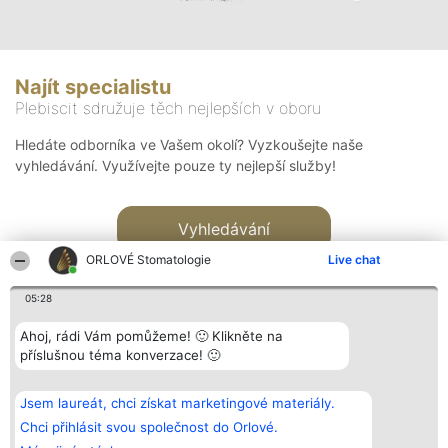
Najít specialistu
Plebiscit sdružuje těch nejlepších v oboru
Hledáte odborníka ve Vašem okolí? Vyzkoušejte naše
vyhledávání. Využívejte pouze ty nejlepší služby!
Vyhledávání
ORLOVÉ Stomatologie
Live chat
05:28
Ahoj, rádi Vám pomůžeme! 🙂 Klikněte na
příslušnou téma konverzace! 🙂
Organizátor hlasování
Plebiscyt
Kontakt
Bright Side Solutions sp. z o.
Vítězové
Kontakt
Jsem laureát, chci získat marketingové materiály.
o. sp. k.
Seznam všech
ul. Ruska 22
laureátů
Chci přihlásit svou společnost do Orlové.
Wrocław 50-079
Zásady