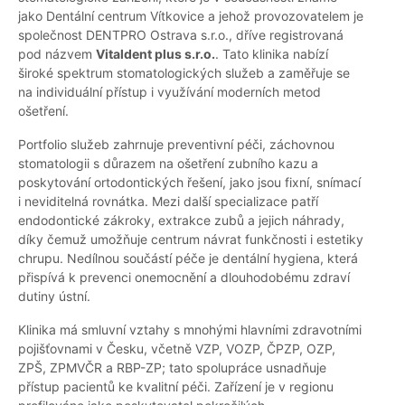
jako Dentální centrum Vítkovice a jehož provozovatelem je
společnost DENTPRO Ostrava s.r.o., dříve registrovaná
pod názvem
Vitaldent plus s.r.o.
. Tato klinika nabízí
široké spektrum stomatologických služeb a zaměřuje se
na individuální přístup i využívání moderních metod
ošetření.
Portfolio služeb zahrnuje preventivní péči, záchovnou
stomatologii s důrazem na ošetření zubního kazu a
poskytování ortodontických řešení, jako jsou fixní, snímací
i neviditelná rovnátka. Mezi další specializace patří
endodontické zákroky, extrakce zubů a jejich náhrady,
díky čemuž umožňuje centrum návrat funkčnosti i estetiky
chrupu. Nedílnou součástí péče je dentální hygiena, která
přispívá k prevenci onemocnění a dlouhodobému zdraví
dutiny ústní.
Klinika má smluvní vztahy s mnohými hlavními zdravotními
pojišťovnami v Česku, včetně VZP, VOZP, ČPZP, OZP,
ZPŠ, ZPMVČR a RBP-ZP; tato spolupráce usnadňuje
přístup pacientů ke kvalitní péči. Zařízení je v regionu