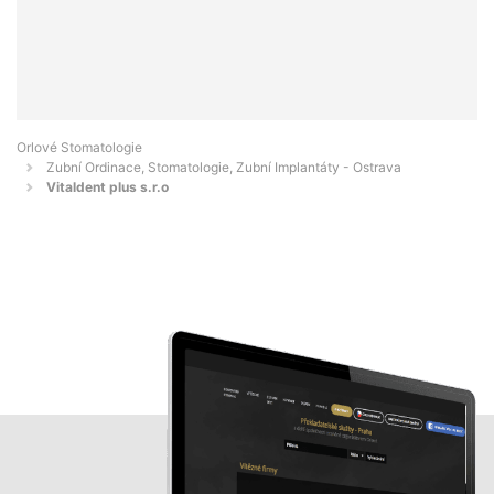
Orlové Stomatologie
Zubní Ordinace, Stomatologie, Zubní Implantáty - Ostrava
Vitaldent plus s.r.o