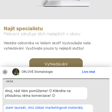
Najít specialistu
Plebiscit sdružuje těch nejlepších v oboru
Hledáte odborníka ve Vašem okolí? Vyzkoušejte naše
vyhledávání. Využívejte pouze ty nejlepší služby!
Vyhledávání
ORLOVÉ Stomatologie
Live chat
04:54
Ahoj, rádi Vám pomůžeme! 🙂 Klikněte na
příslušnou téma konverzace! 🙂
Organizátor hlasování
Plebiscyt
Kontakt
Bright Side Solutions sp. z o.
Vítězové
Kontakt
Jsem laureát, chci získat marketingové materiály.
o. sp. k.
Seznam všech
ul. Ruska 22
laureátů