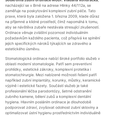
nacházející se v Brně na adrese Hlinky 44/112a, se
zaměřuje na poskytování komplexní zubní péče. Tato
praxe, která byla založena 1. března 2009, klade důraz
na příjemné a klidné prostředí, čímž napomáhá k tomu,
aby se návštěva zubaře nestávala stresující zkušeností.
Ordinace věnuje zvláštní pozornost individuálním
požadavkům každého pacienta, což přispívá ke splnění
jejich specifických nároků týkajících se zdravého a
estetického úsměvu.
Stomatologická ordinace nabízí široké portfolio služeb v
oblasti moderní stomatologie. Patří sem preventivní
prohlídky, estetické zákroky, komplexní protetika i
stomatochirurgie. Mezi nabízené možnosti řešení patří
například zubní implantáty, korunky, můstky, keramické
výplně i estetické fazety. Součástí služeb je také
profesionální léčba parodontózy, šetrné odstranění
zubního kamene, bělení zubů a komplexní dentální
hygiena. Hlavním posláním ordinace je dlouhodobě
podporovat zdraví, zvyšovat odolnost zubní skloviny a
optimalizovat ústní hygienu prostřednictvím individuálně