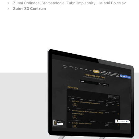
Zubní Ordinace, Stomatologie, Zubní Implantáty - Mladá Boleslav
Zubní Z3 Centrum