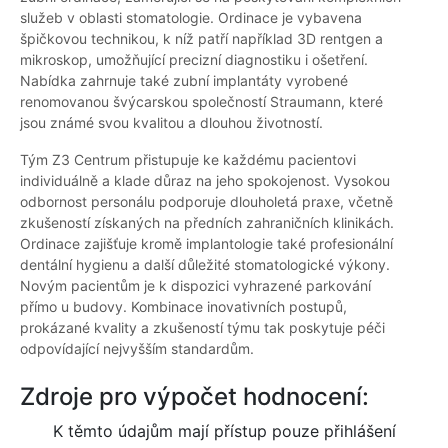
služeb v oblasti stomatologie. Ordinace je vybavena
špičkovou technikou, k níž patří například 3D rentgen a
mikroskop, umožňující precizní diagnostiku i ošetření.
Nabídka zahrnuje také zubní implantáty vyrobené
renomovanou švýcarskou společností Straumann, které
jsou známé svou kvalitou a dlouhou životností.
Tým Z3 Centrum přistupuje ke každému pacientovi
individuálně a klade důraz na jeho spokojenost. Vysokou
odbornost personálu podporuje dlouholetá praxe, včetně
zkušeností získaných na předních zahraničních klinikách.
Ordinace zajišťuje kromě implantologie také profesionální
dentální hygienu a další důležité stomatologické výkony.
Novým pacientům je k dispozici vyhrazené parkování
přímo u budovy. Kombinace inovativních postupů,
prokázané kvality a zkušeností týmu tak poskytuje péči
odpovídající nejvyšším standardům.
Zdroje pro výpočet hodnocení:
K těmto údajům mají přístup pouze přihlášení