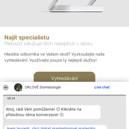
Najít specialistu
Plebiscit sdružuje těch nejlepších v oboru
Hledáte odborníka ve Vašem okolí? Vyzkoušejte naše
vyhledávání. Využívejte pouze ty nejlepší služby!
Vyhledávání
ORLOVÉ Stomatologie
Live chat
08:34
Ahoj, rádi Vám pomůžeme! 🙂 Klikněte na
příslušnou téma konverzace! 🙂
Organizátor hlasování
Plebiscyt
Kontakt
Bright Side Solutions sp. z o.
Vítězové
Kontakt
Jsem laureát, chci získat marketingové materiály.