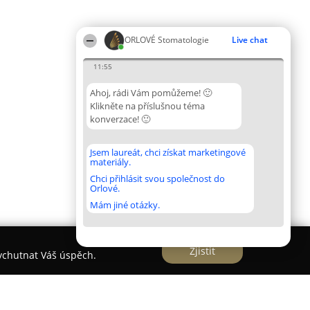
ORLOVÉ Stomatologie
Live chat
11:55
Ahoj, rádi Vám pomůžeme! 🙂
Klikněte na příslušnou téma
konverzace! 🙂
Jsem laureát, chci získat marketingové
materiály.
Chci přihlásit svou společnost do
Orlové.
Mám jiné otázky.
Zjistit
vychutnat Váš úspěch.
Ordinace Dentální Hygieny