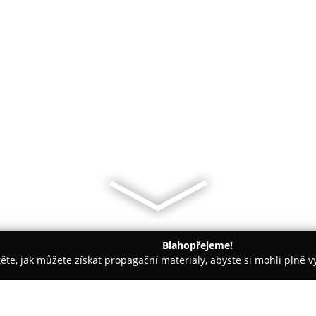
Blahopřejeme!
těte, jak můžete získat propagační materiály, abyste si mohli plně 
ie, Zubní Implantáty - Praha-východ
Zubní Z3 Centrum s.r.o. 