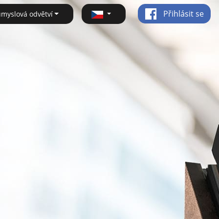
Přihlásit se
ůmyslová odvětví