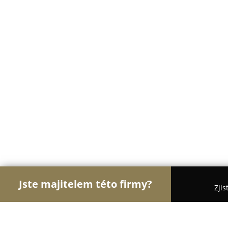
Jste majitelem této firmy?
Zjis
Orlové Stomatologie
Zubní Ordinace, Stomatolog