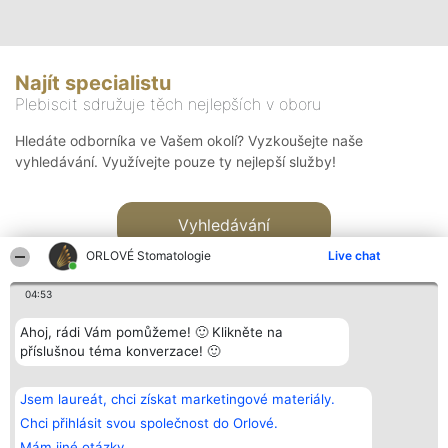
Najít specialistu
Plebiscit sdružuje těch nejlepších v oboru
Hledáte odborníka ve Vašem okolí? Vyzkoušejte naše
vyhledávání. Využívejte pouze ty nejlepší služby!
Vyhledávání
ORLOVÉ Stomatologie
Live chat
04:53
Ahoj, rádi Vám pomůžeme! 🙂 Klikněte na
příslušnou téma konverzace! 🙂
Organizátor hlasování
Plebiscyt
Kontakt
Bright Side Solutions sp. z o.
Vítězové
Kontakt
Jsem laureát, chci získat marketingové materiály.
o. sp. k.
Seznam všech
ul. Ruska 22
laureátů
Chci přihlásit svou společnost do Orlové.
Wrocław 50-079
Zásady
Mám jiné otázky.
KRS 0000749100 | Regon
Pravidla