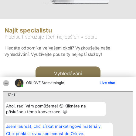
Najít specialistu
Plebiscit sdružuje těch nejlepších v oboru
Hledáte odborníka ve Vašem okolí? Vyzkoušejte naše
vyhledávání. Využívejte pouze ty nejlepší služby!
Vyhledávání
ORLOVÉ Stomatologie
Live chat
17:48
Ahoj, rádi Vám pomůžeme! 🙂 Klikněte na
příslušnou téma konverzace! 🙂
Organizátor hlasování
Plebiscyt
Kontakt
Bright Side Solutions sp. z o.
Vítězové
Kontakt
Jsem laureát, chci získat marketingové materiály.
o. sp. k.
Seznam všech
ul. Ruska 22
laureátů
Chci přihlásit svou společnost do Orlové.