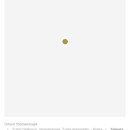
Orlové Stomatologie
Zubní Ordinace, Stomatologie, Zubní Implantáty - Praha
Zidenta