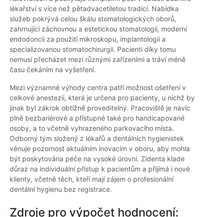
lékařství s více než pětadvacetiletou tradicí. Nabídka
služeb pokrývá celou škálu stomatologických oborů,
zahrnující záchovnou a estetickou stomatologii, moderní
endodoncii za použití mikroskopu, implantologii a
specializovanou stomatochirurgii. Pacienti díky tomu
nemusí přecházet mezi různými zařízeními a tráví méně
času čekáním na vyšetření.
Mezi významné výhody centra patří možnost ošetření v
celkové anestezii, která je určena pro pacienty, u nichž by
jinak byl zákrok obtížně proveditelný. Pracoviště je navíc
plně bezbariérové a přístupné také pro handicapované
osoby, a to včetně vyhrazeného parkovacího místa.
Odborný tým složený z lékařů a dentálních hygienistek
věnuje pozornost aktuálním inovacím v oboru, aby mohla
být poskytována péče na vysoké úrovni. Zidenta klade
důraz na individuální přístup k pacientům a přijímá i nové
klienty, včetně těch, kteří mají zájem o profesionální
dentální hygienu bez registrace.
Zdroje pro výpočet hodnocení: