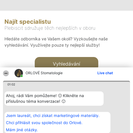
Najít specialistu
Plebiscit sdružuje těch nejlepších v oboru
Hledáte odborníka ve Vašem okolí? Vyzkoušejte naše
vyhledávání. Využívejte pouze ty nejlepší služby!
Vyhledávání
ORLOVÉ Stomatologie
Live chat
01:02
Ahoj, rádi Vám pomůžeme! 🙂 Klikněte na
příslušnou téma konverzace! 🙂
Organizátor hlasování
Plebiscyt
Kontakt
Bright Side Solutions sp. z o.
Vítězové
Kontakt
Jsem laureát, chci získat marketingové materiály.
o. sp. k.
Seznam všech
ul. Ruska 22
laureátů
Chci přihlásit svou společnost do Orlové.
Wrocław 50-079
Zásady
Mám jiné otázky.
KRS 0000749100 | Regon
Pravidla