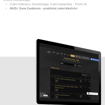
Zubní Ordinace, Stomatologie, Zubní Implantáty - Plzeň-jih
MUDr. Dana Zoubková - praktické zubní lékařství