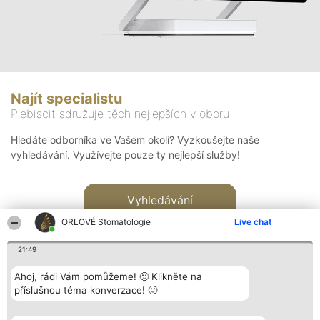
Najít specialistu
Plebiscit sdružuje těch nejlepších v oboru
Hledáte odborníka ve Vašem okolí? Vyzkoušejte naše
vyhledávání. Využívejte pouze ty nejlepší služby!
Vyhledávání
ORLOVÉ Stomatologie
Live chat
21:49
Ahoj, rádi Vám pomůžeme! 🙂 Klikněte na
příslušnou téma konverzace! 🙂
Organizátor hlasování
Plebiscyt
Kontakt
Bright Side Solutions sp. z o.
Vítězové
Kontakt