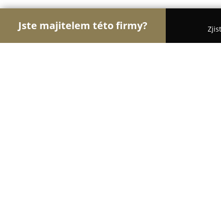
Jste majitelem této firmy?
Zjis
Orlové Stomatologie
Zubní Ordinace, Stomatolog
Zubařství SVOBODOVI
9
(21)
Praha, Krumlovská 528/2
Zobrazit telefonní číslo