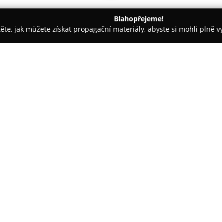
Blahopřejeme!
těte, jak můžete získat propagační materiály, abyste si mohli plně 
ie, Zubní Implantáty - Praha
Zubařství SVOBODOVI
O společnosti:
Zubařství Svobodovi
je rodinná
roku 1993, kdy ji založili Vojt
péči v oblasti zubního lékařstv
Krumlovská a během času se roz
Zobrazit více >>
svými specializacemi a odborn
Personál ordinace zahrnuje zk
specialisty i dentální hygienis
stomatologických služeb na je
praktické zubní lékařství, orto