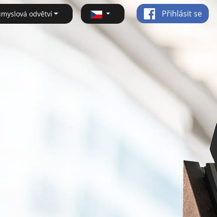
Přihlásit se
ůmyslová odvětví