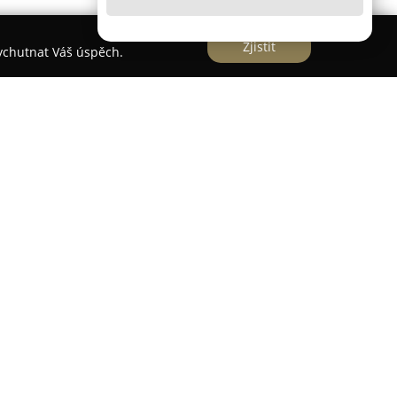
Zjistit
vychutnat Váš úspěch.
 stomatologická ordinace s tradicí sahající do
ěch a Věra Svobodovi s cílem nabídnout komplexní
í. Od roku 2006 působí pracoviště v ulici
rostlo o další členy rodiny, kteří obohacují tým
ými zkušenostmi.
ušené zubaře, stomatochirurgy, ortodontické
tky, což umožňuje poskytovat široký rozsah
dnom místě.
Zubařství Svobodovi
se soustředí na
doncii a dentální hygienu, klade důraz na prevenci