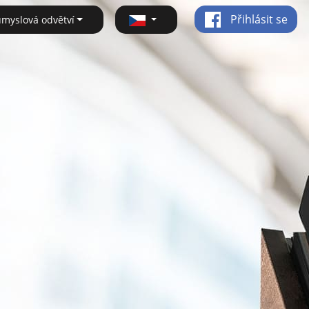
Přihlásit se
ůmyslová odvětví