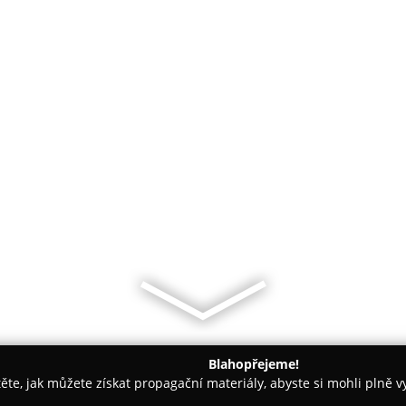
Blahopřejeme!
těte, jak můžete získat propagační materiály, abyste si mohli plně 