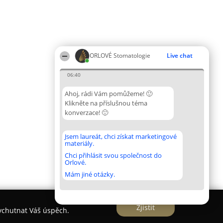
ORLOVÉ Stomatologie
Live chat
06:40
Ahoj, rádi Vám pomůžeme! 🙂
Klikněte na příslušnou téma
konverzace! 🙂
Jsem laureát, chci získat marketingové
materiály.
Chci přihlásit svou společnost do
Orlové.
Mám jiné otázky.
Zjistit
vychutnat Váš úspěch.