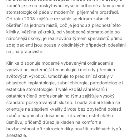
zaměřuje se na poskytování vysoce odborné a komplexní
stomatologické péče v moderním, příjemném prostředí.
Od roku 2008 zajišťuje rozsáhlé spektrum zubních
ošetření na jednom místě, což je jednou z předností této
kliniky. Většina zákroků, od všeobecné stomatologie po
náročnější úkony, je realizována týmem specialistů přímo
zde; pacienti jsou pouze v ojedinělých případech odesíláni
na jiná pracoviště.
Klinika disponuje moderně vybavenými ordinacemi a
využívá nejmodernější technologie i metody předních
světových výrobců. Umožňuje to precizní zákroky v
oblastech implantologie, zubní chirurgie, parodontologie i
estetické stomatologie. Trvalé vzdělávání lékařů i
ostatních členů profesionálního týmu zajišťuje vysoký
standard poskytovaných služeb. Louda zubní klinika se
orientuje na zlepšení kvality života bez zbytečné bolesti
zubů a napomáhá dosáhnout zdravého, estetického
úsměvu, přičemž důraz je kladen na komfort a
bezbolestnost při zákrocích díky použití rozličných typů
anestezie.