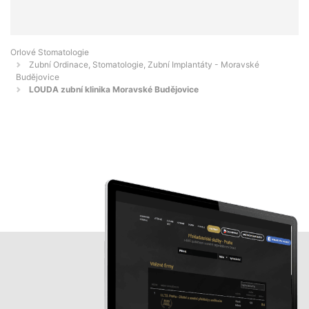
Orlové Stomatologie
Zubní Ordinace, Stomatologie, Zubní Implantáty - Moravské
Budějovice
LOUDA zubní klinika Moravské Budějovice