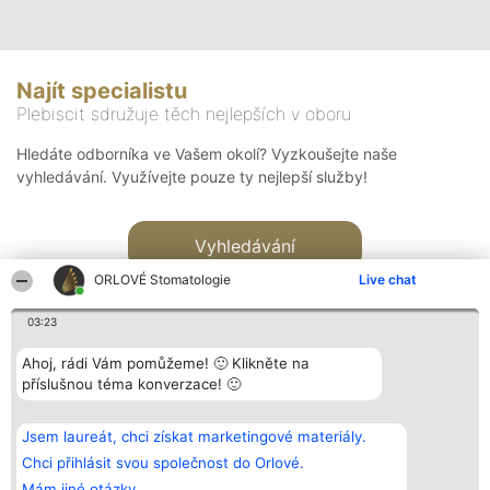
Najít specialistu
Plebiscit sdružuje těch nejlepších v oboru
Hledáte odborníka ve Vašem okolí? Vyzkoušejte naše
vyhledávání. Využívejte pouze ty nejlepší služby!
Vyhledávání
ORLOVÉ Stomatologie
Live chat
03:23
Ahoj, rádi Vám pomůžeme! 🙂 Klikněte na
příslušnou téma konverzace! 🙂
Organizátor hlasování
Plebiscyt
Kontakt
Bright Side Solutions sp. z o.
Vítězové
Kontakt
Jsem laureát, chci získat marketingové materiály.
o. sp. k.
Seznam všech
ul. Ruska 22
laureátů
Chci přihlásit svou společnost do Orlové.
Wrocław 50-079
Zásady
Mám jiné otázky.
KRS 0000749100 | Regon
Pravidla