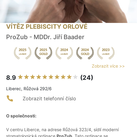
VÍTĚZ PLEBISCITY ORLOVÉ
ProZub - MDDr. Jiří Baader
Zobrazit více >>
8.9
(24)
Liberec, Růžová 292/6
Zobrazit telefonní číslo
O společnosti:
V centru Liberce, na adrese Růžová 323/4, sídlí moderní
stomatologická ordinace
ProZub
. Tato ordinace se