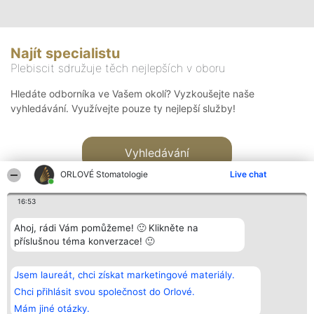
Najít specialistu
Plebiscit sdružuje těch nejlepších v oboru
Hledáte odborníka ve Vašem okolí? Vyzkoušejte naše
vyhledávání. Využívejte pouze ty nejlepší služby!
Vyhledávání
ORLOVÉ Stomatologie
Live chat
16:53
Ahoj, rádi Vám pomůžeme! 🙂 Klikněte na
příslušnou téma konverzace! 🙂
Organizátor hlasování
Plebiscyt
Kontakt
Bright Side Solutions sp. z o.
Vítězové
Kontakt
Jsem laureát, chci získat marketingové materiály.
o. sp. k.
Seznam všech
ul. Ruska 22
laureátů
Chci přihlásit svou společnost do Orlové.
Wrocław 50-079
Zásady
Mám jiné otázky.
KRS 0000749100 | Regon
Pravidla