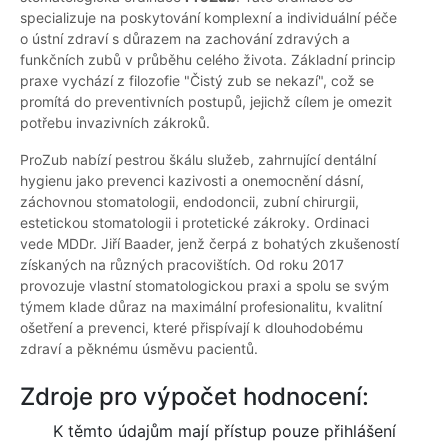
specializuje na poskytování komplexní a individuální péče
o ústní zdraví s důrazem na zachování zdravých a
funkčních zubů v průběhu celého života. Základní princip
praxe vychází z filozofie "Čistý zub se nekazí", což se
promítá do preventivních postupů, jejichž cílem je omezit
potřebu invazivních zákroků.
ProZub nabízí pestrou škálu služeb, zahrnující dentální
hygienu jako prevenci kazivosti a onemocnění dásní,
záchovnou stomatologii, endodoncii, zubní chirurgii,
estetickou stomatologii i protetické zákroky. Ordinaci
vede MDDr. Jiří Baader, jenž čerpá z bohatých zkušeností
získaných na různých pracovištích. Od roku 2017
provozuje vlastní stomatologickou praxi a spolu se svým
týmem klade důraz na maximální profesionalitu, kvalitní
ošetření a prevenci, které přispívají k dlouhodobému
zdraví a pěknému úsměvu pacientů.
Zdroje pro výpočet hodnocení:
K těmto údajům mají přístup pouze přihlášení