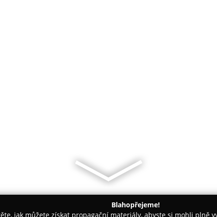
Blahopřejeme!
těte, jak můžete získat propagační materiály, abyste si mohli plně 