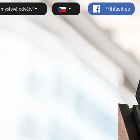
Přihlásit se
ůmyslová odvětví