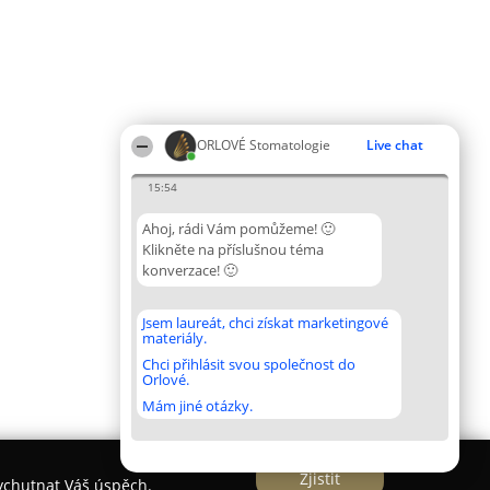
ORLOVÉ Stomatologie
Live chat
15:54
Ahoj, rádi Vám pomůžeme! 🙂
Klikněte na příslušnou téma
konverzace! 🙂
Jsem laureát, chci získat marketingové
materiály.
Chci přihlásit svou společnost do
Orlové.
Mám jiné otázky.
Zjistit
vychutnat Váš úspěch.