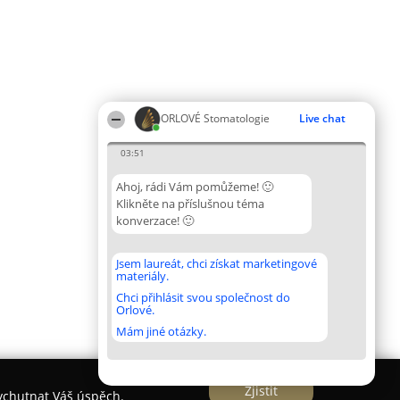
ORLOVÉ Stomatologie
Live chat
03:51
Ahoj, rádi Vám pomůžeme! 🙂
Klikněte na příslušnou téma
konverzace! 🙂
Jsem laureát, chci získat marketingové
materiály.
Chci přihlásit svou společnost do
Orlové.
Mám jiné otázky.
Zjistit
vychutnat Váš úspěch.