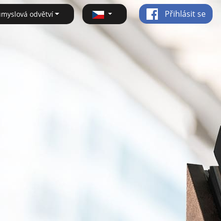
Přihlásit se
ůmyslová odvětví