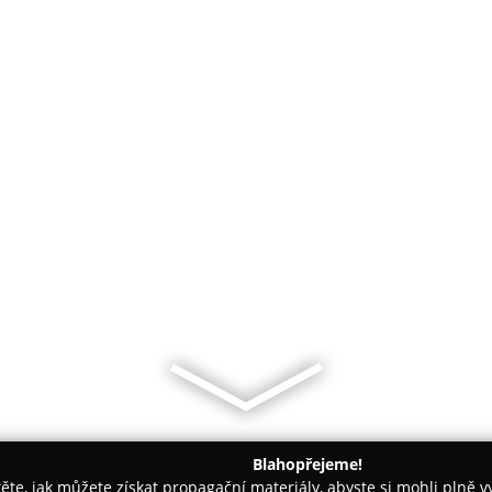
Blahopřejeme!
těte, jak můžete získat propagační materiály, abyste si mohli plně 