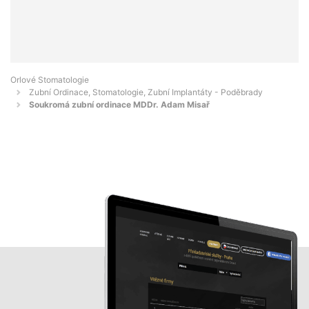
Orlové Stomatologie
Zubní Ordinace, Stomatologie, Zubní Implantáty - Poděbrady
Soukromá zubní ordinace MDDr. Adam Misař