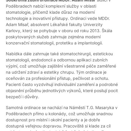
Poděbradech nabízí komplexní služby v oblasti
stomatologie, přičemž klade důraz na moderní
technologie a inovativní přístupy. Ordinaci vede MDDr.
Adam Misař, absolvent Lékařské fakulty Univerzity
Karlovy, který se pohybuje v oboru od roku 2013. Škála
poskytovaných služeb zahrnuje zejména moderní
konzervační stomatologii, protetiku a implantologii.
Nabídka dále zahrnuje také stomatochirurgii, estetickou
stomatologii, endodoncii a odbornou aplikaci zubních
výplní, což umožňuje zajištění všestranné péče zaměřené
na udržení zdraví a estetiky chrupu. Tým ordinace je
oceňován za profesionální přístup, pečlivost a ochotu.
Pacienti často vyzdvihují individuální zaměření a podrobné
objasnění průběhu jednotlivých výkonů, které posilují pocit
bezpečí i důvěry.
Samotná ordinace se nachází na Náměstí T.G. Masaryka v
Poděbradech přímo u kolonády, což umožňuje snadnou
dostupnost pro místní i okolní pacienty a je dobře
dostupná veřejnou dopravou. Pracoviště si klade za cíl