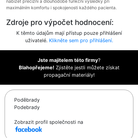
nabízet precizní a dlouhodobě funkční výsledky při
maximálním komfortu i spokojenosti každého pacienta.
Zdroje pro výpočet hodnocení:
K těmto údajům mají přístup pouze přihlášení
uživatelé.
Klikněte sem pro přihlášení.
Jste majitelem této firmy
?
Blahopřejeme!
Zjistěte jestli můžete získat
propagační materiály!
Poděbrady
Podebrady
Zobrazit profil společnosti na