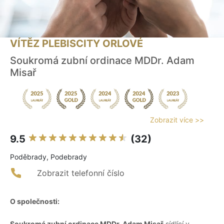
VÍTĚZ PLEBISCITY ORLOVÉ
Soukromá zubní ordinace MDDr. Adam
Misař
Zobrazit více >>
9.5
(32)
Poděbrady, Podebrady
Zobrazit telefonní číslo
O společnosti:
Soukromá zubní ordinace MDDr. Adam Misař
sídlící v