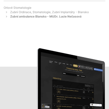
Orlové Stomatologie
Zubní Ordinace, Stomatologie, Zubní Implantáty - Blansko
Zubní ambulance Blansko - MUDr. Lucie Nečasová