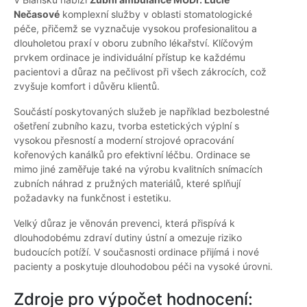
Nečasové
komplexní služby v oblasti stomatologické
péče, přičemž se vyznačuje vysokou profesionalitou a
dlouholetou praxí v oboru zubního lékařství. Klíčovým
prvkem ordinace je individuální přístup ke každému
pacientovi a důraz na pečlivost při všech zákrocích, což
zvyšuje komfort i důvěru klientů.
Součástí poskytovaných služeb je například bezbolestné
ošetření zubního kazu, tvorba estetických výplní s
vysokou přesností a moderní strojové opracování
kořenových kanálků pro efektivní léčbu. Ordinace se
mimo jiné zaměřuje také na výrobu kvalitních snímacích
zubních náhrad z pružných materiálů, které splňují
požadavky na funkčnost i estetiku.
Velký důraz je věnován prevenci, která přispívá k
dlouhodobému zdraví dutiny ústní a omezuje riziko
budoucích potíží. V současnosti ordinace přijímá i nové
pacienty a poskytuje dlouhodobou péči na vysoké úrovni.
Zdroje pro výpočet hodnocení: