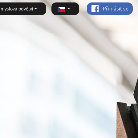
Přihlásit se
ůmyslová odvětví