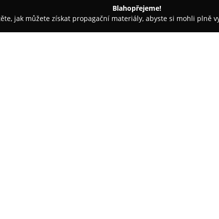
Blahopřejeme!
těte, jak můžete získat propagační materiály, abyste si mohli plně 
ie, Zubní Implantáty - Praha
NestaDent sro
O společnosti:
NestaDent
s.r.o. představuje m
která se zaměřuje na poskytov
pacientům. Ordinace klade důr
individuální přístup ke každém
Zobrazit více >>
oblasti činnosti patří pravidel
udržení zdravého chrupu, a tak
zubních nervů a endodontické
zubů.
Součástí nabídky služeb společ
protetická péče, která zajišťuje