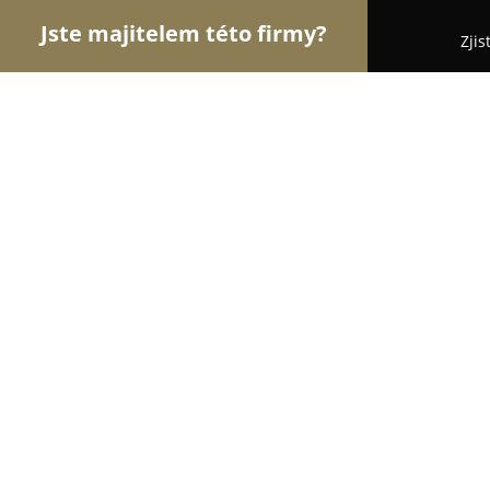
Jste majitelem této firmy?
Zjis
Orlové Stomatologie
Zubní Ordinace, Stomatolog
NestaDent sro
9.6
(40)
Praha, Šumperská 652
Zobrazit telefonní číslo