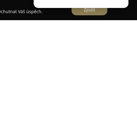
Zjistit
vychutnat Váš úspěch.
oderní stomatologickou ordinaci sídlící v Praze,
ání kompletní zubní péče dospělým i dětským
az na příjemnou a klidnou atmosféru a
u pacientovi bez ohledu na věk. Mezi klíčové
né preventivní prohlídky, důležité pro dlouhodobé
é účinná terapie zubních kazů, ošetření zánětů
 zákroky nezbytné pro zachování poškozených
nosti NestaDent je rovněž dentální hygiena a
 jak funkčnost, tak estetický vzhled chrupu. Tato