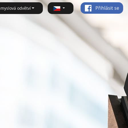
Přihlásit se
ůmyslová odvětví