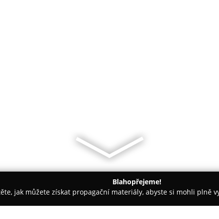
Blahopřejeme!
těte, jak můžete získat propagační materiály, abyste si mohli plně 