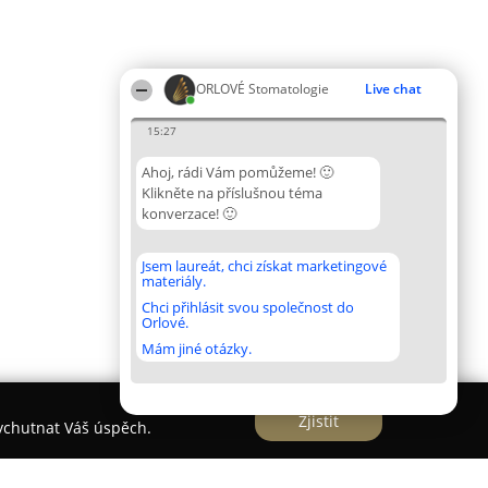
ORLOVÉ Stomatologie
Live chat
15:27
Ahoj, rádi Vám pomůžeme! 🙂
Klikněte na příslušnou téma
konverzace! 🙂
Jsem laureát, chci získat marketingové
materiály.
Chci přihlásit svou společnost do
Orlové.
Mám jiné otázky.
Zjistit
vychutnat Váš úspěch.