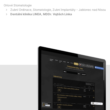
Orlové Stomatologie
Zubní Ordinace, Stomatologie, Zubní Implantáty - Jablonec nad Nisou
Dentální klinika LINEA, MDDr. Vojtěch Linka