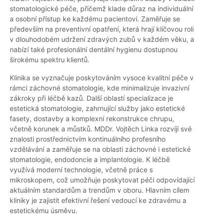
stomatologické péče, přičemž klade důraz na individuální
a osobní přístup ke každému pacientovi. Zaměřuje se
především na preventivní opatření, která hrají klíčovou roli
v dlouhodobém udržení zdravých zubů v každém věku, a
nabízí také profesionální dentální hygienu dostupnou
širokému spektru klientů.
Klinika se vyznačuje poskytováním vysoce kvalitní péče v
rámci záchovné stomatologie, kde minimalizuje invazivní
zákroky při léčbě kazů. Další oblastí specializace je
estetická stomatologie, zahrnující služby jako estetické
fasety, dostavby a komplexní rekonstrukce chrupu,
včetně korunek a můstků. MDDr. Vojtěch Linka rozvíjí své
znalosti prostřednictvím kontinuálního profesního
vzdělávání a zaměřuje se na oblasti záchovné i estetické
stomatologie, endodoncie a implantologie. K léčbě
využívá moderní technologie, včetně práce s
mikroskopem, což umožňuje poskytovat péči odpovídající
aktuálním standardům a trendům v oboru. Hlavním cílem
kliniky je zajistit efektivní řešení vedoucí ke zdravému a
estetickému úsměvu.