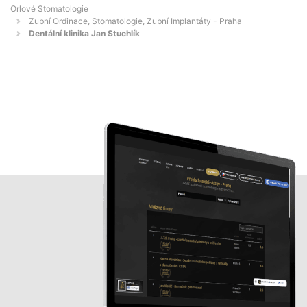
Orlové Stomatologie
Zubní Ordinace, Stomatologie, Zubní Implantáty - Praha
Dentální klinika Jan Stuchlík