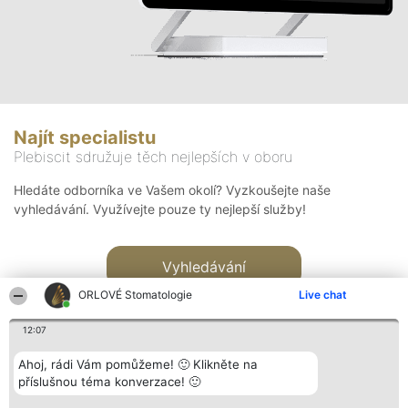
Najít specialistu
Plebiscit sdružuje těch nejlepších v oboru
Hledáte odborníka ve Vašem okolí? Vyzkoušejte naše
vyhledávání. Využívejte pouze ty nejlepší služby!
Vyhledávání
ORLOVÉ Stomatologie
Live chat
12:07
Ahoj, rádi Vám pomůžeme! 🙂 Klikněte na
příslušnou téma konverzace! 🙂
Organizátor hlasování
Plebiscyt
Kontakt