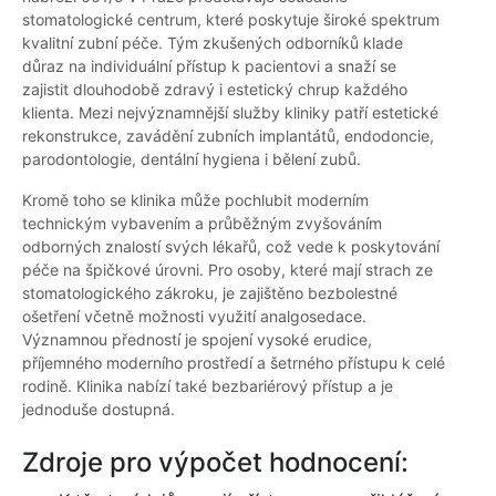
stomatologické centrum, které poskytuje široké spektrum
kvalitní zubní péče. Tým zkušených odborníků klade
důraz na individuální přístup k pacientovi a snaží se
zajistit dlouhodobě zdravý i estetický chrup každého
klienta. Mezi nejvýznamnější služby kliniky patří estetické
rekonstrukce, zavádění zubních implantátů, endodoncie,
parodontologie, dentální hygiena i bělení zubů.
Kromě toho se klinika může pochlubit moderním
technickým vybavením a průběžným zvyšováním
odborných znalostí svých lékařů, což vede k poskytování
péče na špičkové úrovni. Pro osoby, které mají strach ze
stomatologického zákroku, je zajištěno bezbolestné
ošetření včetně možnosti využití analgosedace.
Významnou předností je spojení vysoké erudice,
příjemného moderního prostředí a šetrného přístupu k celé
rodině. Klinika nabízí také bezbariérový přístup a je
jednoduše dostupná.
Zdroje pro výpočet hodnocení: