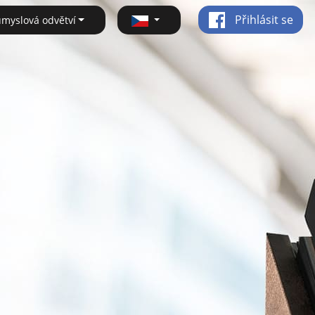
Přihlásit se
ůmyslová odvětví