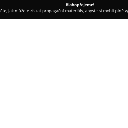
Blahopřejeme!
těte, jak můžete získat propagační materiály, abyste si mohli plně 
ie, Zubní Implantáty - Neratovice
Dental Heart - zubní ordinac
O společnosti:
Dental Heart
představuje moder
Neratovicích, která poskytuje k
Portfolio služeb zahrnuje dentá
estetickou stomatologii, implan
Zobrazit více >>
špičkové diagnostické přístroj
tomograf, což umožňuje detailn
postupů.
Klinika si zakládá na individu
příjemné prostředí, které má p
týmu a nejmodernějším technol