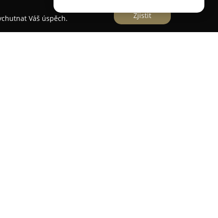
Zjistit
vychutnat Váš úspěch.
e
ní stomatologickou ordinaci nacházející se v
omplexní služby v oblasti péče o ústní zdraví.
lní hygienu, protetiku, endodoncii, dětskou a
tologii i parodontologii. Ordinace využívá
e, například operační mikroskop, OPG a 3D
í plánování a optimální výběr léčebných
álním přístupu k jednotlivým pacientům a nabízí
řispět k pocitu komfortu. Díky kvalifikovanému
ogiím je zajištěna vysoká úroveň péče i