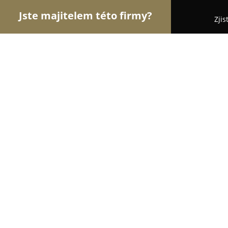
Jste majitelem této firmy?
Zjis
Orlové Stomatologie
Zubní Ordinace, Stomatolog
Dental Heart - zubní ordinace
9.8
(578)
Neratovice, Neratovice
Zobrazit telefonní číslo