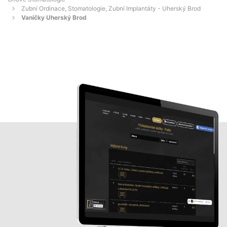
Zubní Ordinace, Stomatologie, Zubní Implantáty - Uherský Brod
Vaničky Uherský Brod