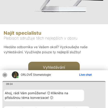
Najít specialistu
Plebiscit sdružuje těch nejlepších v oboru
Hledáte odborníka ve Vašem okolí? Vyzkoušejte naše
vyhledávání. Využívejte pouze ty nejlepší služby!
Vyhledávání
ORLOVÉ Stomatologie
Live chat
09:24
Ahoj, rádi Vám pomůžeme! 🙂 Klikněte na
příslušnou téma konverzace! 🙂
Organizátor hlasování
Plebiscyt
Kontakt
Bright Side Solutions sp. z o.
Vítězové
Kontakt