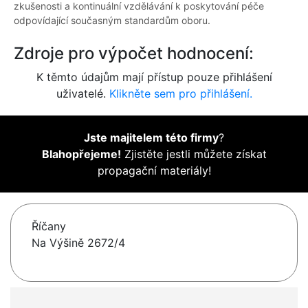
zkušenosti a kontinuální vzdělávání k poskytování péče
odpovídající současným standardům oboru.
Zdroje pro výpočet hodnocení:
K těmto údajům mají přístup pouze přihlášení
uživatelé.
Klikněte sem pro přihlášení.
Jste majitelem této firmy
?
Blahopřejeme!
Zjistěte jestli můžete získat
propagační materiály!
Říčany
Na Výšině 2672/4