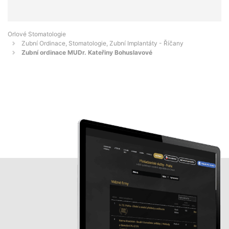
Orlové Stomatologie
Zubní Ordinace, Stomatologie, Zubní Implantáty - Říčany
Zubní ordinace MUDr. Kateřiny Bohuslavové