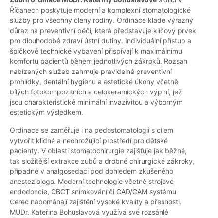
Říčanech poskytuje moderní a komplexní stomatologické
služby pro všechny členy rodiny. Ordinace klade výrazný
důraz na preventivní péči, která představuje klíčový prvek
pro dlouhodobé zdraví ústní dutiny. Individuální přístup a
špičkové technické vybavení přispívají k maximálnímu
komfortu pacientů během jednotlivých zákroků. Rozsah
nabízených služeb zahrnuje pravidelné preventivní
prohlídky, dentální hygienu a estetické úkony včetně
bílých fotokompozitních a celokeramických výplní, jež
jsou charakteristické minimální invazivitou a výborným
estetickým výsledkem.
Ordinace se zaměřuje i na pedostomatologii s cílem
vytvořit klidné a neohrožující prostředí pro dětské
pacienty. V oblasti stomatochirurgie zajišťuje jak běžné,
tak složitější extrakce zubů a drobné chirurgické zákroky,
případně v analgosedaci pod dohledem zkušeného
anesteziologa. Moderní technologie včetně strojové
endodoncie, CBCT snímkování či CAD/CAM systému
Cerec napomáhají zajištění vysoké kvality a přesnosti.
MUDr. Kateřina Bohuslavová využívá své rozsáhlé