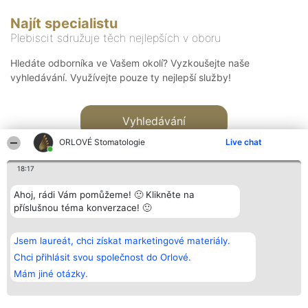
Najít specialistu
Plebiscit sdružuje těch nejlepších v oboru
Hledáte odborníka ve Vašem okolí? Vyzkoušejte naše
vyhledávání. Využívejte pouze ty nejlepší služby!
Vyhledávání
ORLOVÉ Stomatologie
Live chat
18:17
Ahoj, rádi Vám pomůžeme! 🙂 Klikněte na
příslušnou téma konverzace! 🙂
Organizátor hlasování
Plebiscyt
Kontakt
Bright Side Solutions sp. z o.
Vítězové
Kontakt
Jsem laureát, chci získat marketingové materiály.
o. sp. k.
Seznam všech
ul. Ruska 22
laureátů
Chci přihlásit svou společnost do Orlové.
Wrocław 50-079
Zásady
Mám jiné otázky.
KRS 0000749100 | Regon
Pravidla
381313360 | NIP 8943132676
Zásady
ochrany
osobních údajů