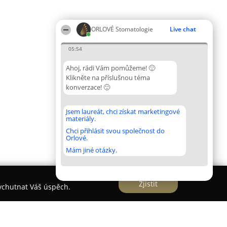
ORLOVÉ Stomatologie
Live chat
05:54
Ahoj, rádi Vám pomůžeme! 🙂
Klikněte na příslušnou téma
konverzace! 🙂
Jsem laureát, chci získat marketingové
materiály.
Chci přihlásit svou společnost do
Orlové.
Mám jiné otázky.
Zjistit
vychutnat Váš úspěch.
oga