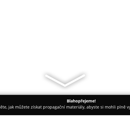
Blahopřejeme!
těte, jak můžete získat propagační materiály, abyste si mohli plně 
ie, Zubní Implantáty - Dobruška
Sam. ordinace PL - stomatol