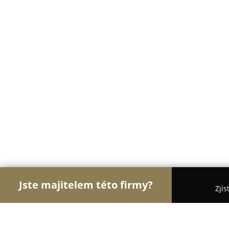
Jste majitelem této firmy?
Zjis
Orlové Stomatologie
Zubní Ordinace, Stomatolog