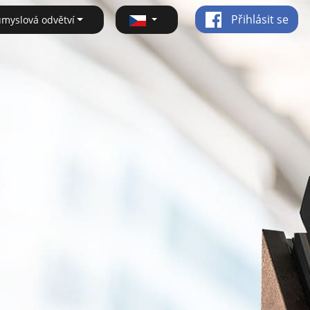
Přihlásit se
ůmyslová odvětví