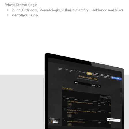
Orlové Stomatologie
Zubní Ordinace, Stomatologie, Zubní Implantáty - Jablonec nad Nisou
dent4you, s.r.o.