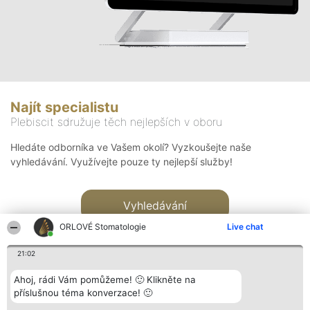
Najít specialistu
Plebiscit sdružuje těch nejlepších v oboru
Hledáte odborníka ve Vašem okolí? Vyzkoušejte naše
vyhledávání. Využívejte pouze ty nejlepší služby!
Vyhledávání
ORLOVÉ Stomatologie
Live chat
21:02
Ahoj, rádi Vám pomůžeme! 🙂 Klikněte na
příslušnou téma konverzace! 🙂
Organizátor hlasování
Plebiscyt
Kontakt