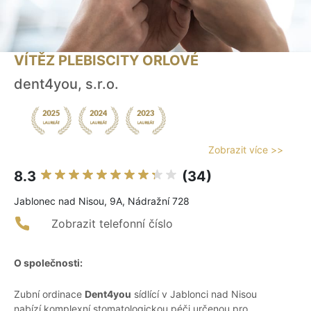
VÍTĚZ PLEBISCITY ORLOVÉ
dent4you, s.r.o.
Zobrazit více >>
8.3
(34)
Jablonec nad Nisou, 9A, Nádražní 728
Zobrazit telefonní číslo
O společnosti:
Zubní ordinace
Dent4you
sídlící v Jablonci nad Nisou
nabízí komplexní stomatologickou péči určenou pro