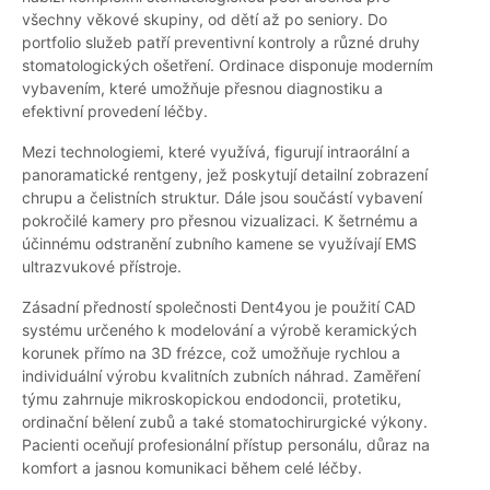
všechny věkové skupiny, od dětí až po seniory. Do
portfolio služeb patří preventivní kontroly a různé druhy
stomatologických ošetření. Ordinace disponuje moderním
vybavením, které umožňuje přesnou diagnostiku a
efektivní provedení léčby.
Mezi technologiemi, které využívá, figurují intraorální a
panoramatické rentgeny, jež poskytují detailní zobrazení
chrupu a čelistních struktur. Dále jsou součástí vybavení
pokročilé kamery pro přesnou vizualizaci. K šetrnému a
účinnému odstranění zubního kamene se využívají EMS
ultrazvukové přístroje.
Zásadní předností společnosti Dent4you je použití CAD
systému určeného k modelování a výrobě keramických
korunek přímo na 3D frézce, což umožňuje rychlou a
individuální výrobu kvalitních zubních náhrad. Zaměření
týmu zahrnuje mikroskopickou endodoncii, protetiku,
ordinační bělení zubů a také stomatochirurgické výkony.
Pacienti oceňují profesionální přístup personálu, důraz na
komfort a jasnou komunikaci během celé léčby.