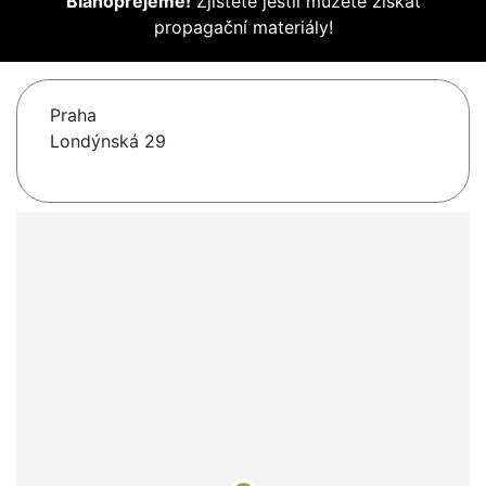
Blahopřejeme!
Zjistěte jestli můžete získat
propagační materiály!
Praha
Londýnská 29