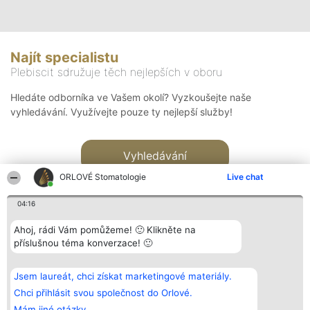
Najít specialistu
Plebiscit sdružuje těch nejlepších v oboru
Hledáte odborníka ve Vašem okolí? Vyzkoušejte naše
vyhledávání. Využívejte pouze ty nejlepší služby!
Vyhledávání
ORLOVÉ Stomatologie
Live chat
04:16
Ahoj, rádi Vám pomůžeme! 🙂 Klikněte na
příslušnou téma konverzace! 🙂
Organizátor hlasování
Plebiscyt
Kontakt
Bright Side Solutions sp. z o.
Vítězové
Kontakt
Jsem laureát, chci získat marketingové materiály.
o. sp. k.
Seznam všech
ul. Ruska 22
laureátů
Chci přihlásit svou společnost do Orlové.
Wrocław 50-079
Zásady
Mám jiné otázky.
KRS 0000749100 | Regon
Pravidla