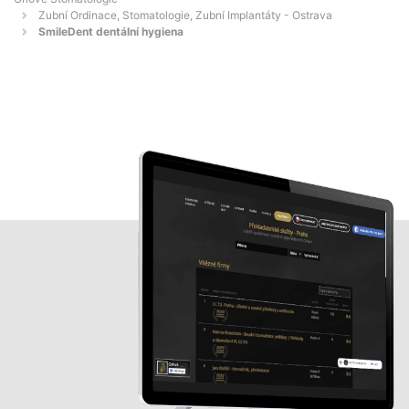
Zubní Ordinace, Stomatologie, Zubní Implantáty - Ostrava
SmileDent dentální hygiena