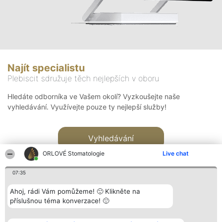
Najít specialistu
Plebiscit sdružuje těch nejlepších v oboru
Hledáte odborníka ve Vašem okolí? Vyzkoušejte naše
vyhledávání. Využívejte pouze ty nejlepší služby!
Vyhledávání
ORLOVÉ Stomatologie
Live chat
07:35
Ahoj, rádi Vám pomůžeme! 🙂 Klikněte na
příslušnou téma konverzace! 🙂
Organizátor hlasování
Plebiscyt
Kontakt
Bright Side Solutions sp. z o.
Vítězové
Kontakt