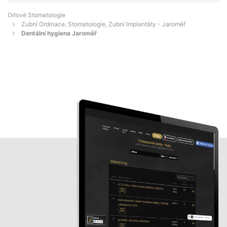
Orlové Stomatologie
Zubní Ordinace, Stomatologie, Zubní Implantáty - Jaroměř
Dentální hygiena Jaroměř