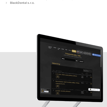
BlackDental s.r.o.