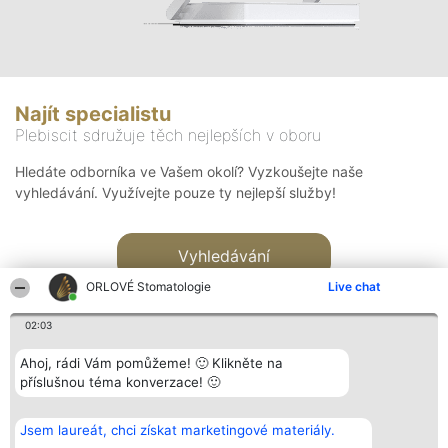
Najít specialistu
Plebiscit sdružuje těch nejlepších v oboru
Hledáte odborníka ve Vašem okolí? Vyzkoušejte naše
vyhledávání. Využívejte pouze ty nejlepší služby!
Vyhledávání
ORLOVÉ Stomatologie
Live chat
02:03
Ahoj, rádi Vám pomůžeme! 🙂 Klikněte na
příslušnou téma konverzace! 🙂
Organizátor hlasování
Plebiscyt
Kontakt
Bright Side Solutions sp. z o.
Vítězové
Kontakt
Jsem laureát, chci získat marketingové materiály.
o. sp. k.
Seznam všech
ul. Ruska 22
laureátů