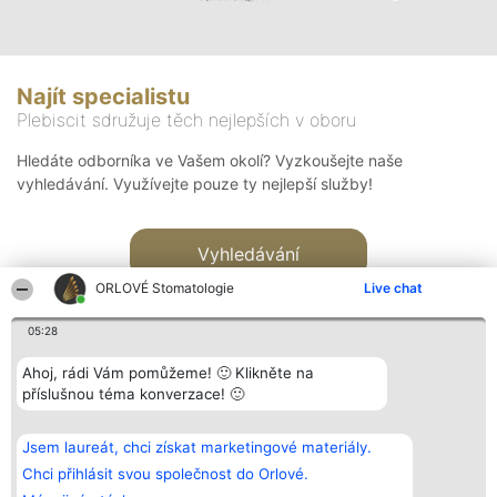
Najít specialistu
Plebiscit sdružuje těch nejlepších v oboru
Hledáte odborníka ve Vašem okolí? Vyzkoušejte naše
vyhledávání. Využívejte pouze ty nejlepší služby!
Vyhledávání
ORLOVÉ Stomatologie
Live chat
05:28
Ahoj, rádi Vám pomůžeme! 🙂 Klikněte na
příslušnou téma konverzace! 🙂
Organizátor hlasování
Plebiscyt
Kontakt
Bright Side Solutions sp. z o.
Vítězové
Kontakt
Jsem laureát, chci získat marketingové materiály.
o. sp. k.
Seznam všech
ul. Ruska 22
laureátů
Chci přihlásit svou společnost do Orlové.
Wrocław 50-079
Zásady