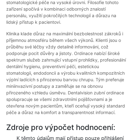
stomatologické péče na vysoké úrovni. Filosofie tohoto
zařízení spočívá v kombinaci odborných znalostí
personálu, využití pokročilých technologií a důrazu na
lidský přístup k pacientovi.
Klinika klade důraz na maximální bezbolestnost zákroků i
příjemnou atmosféru během všech výkonů. Klienti jsou o
průběhu své léčby vždy detailně informováni, což
podporuje pocit důvěry a jistoty. Ordinace nabízí široké
spektrum služeb zahrnující vstupní prohlídky, profesionální
dentální hygienu, preventivní péči, estetickou
stomatologii, endodoncii a výrobu kvalitních kompozitních
výplní ladících s přirozenou barvou chrupu. Tým preferuje
miniinvazivní postupy a zaměřuje se na obnovu
přirozeného vzhledu úsměvu. Dentalvision zubní ordinace
spolupracuje se všemi zdravotními pojišťovnami a je
otevřena novým pacientům, kteří oceňují vysoký standard
péče a důraz na komfort a transparentnost informací.
Zdroje pro výpočet hodnocení:
K těmto údajům mají přístup pouze přihlášení