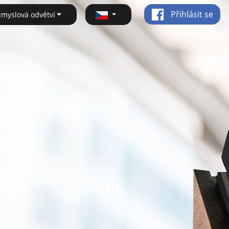
Přihlásit se
ůmyslová odvětví