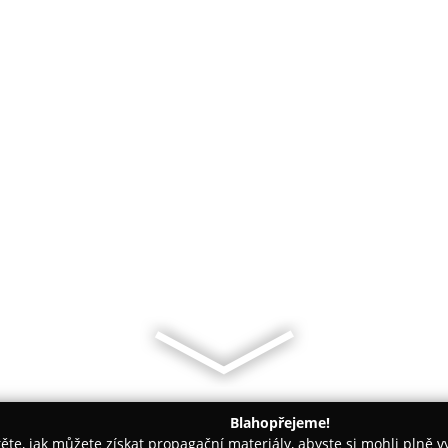
Blahopřejeme!
těte, jak můžete získat propagační materiály, abyste si mohli plně 