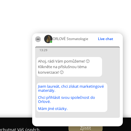
ORLOVÉ Stomatologie
Live chat
13:29
Ahoj, rádi Vám pomůžeme! 🙂
Klikněte na příslušnou téma
konverzace! 🙂
Jsem laureát, chci získat marketingové
materiály.
Chci přihlásit svou společnost do
Orlové.
Mám jiné otázky.
Zjistit
vychutnat Váš úspěch.