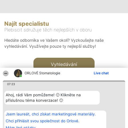
Najít specialistu
Plebiscit sdružuje těch nejlepších v oboru
Hledáte odborníka ve Vašem okolí? Vyzkoušejte naše
vyhledávání. Využívejte pouze ty nejlepší služby!
Vyhledávání
ORLOVÉ Stomatologie
Live chat
07:23
Ahoj, rádi Vám pomůžeme! 🙂 Klikněte na
příslušnou téma konverzace! 🙂
Organizátor hlasování
Plebiscyt
Kontakt
Bright Side Solutions sp. z o.
Vítězové
Kontakt
Jsem laureát, chci získat marketingové materiály.
o. sp. k.
Seznam všech
ul. Ruska 22
laureátů
Chci přihlásit svou společnost do Orlové.
Wrocław 50-079
Zásady
Mám jiné otázky.
KRS 0000749100 | Regon
Pravidla