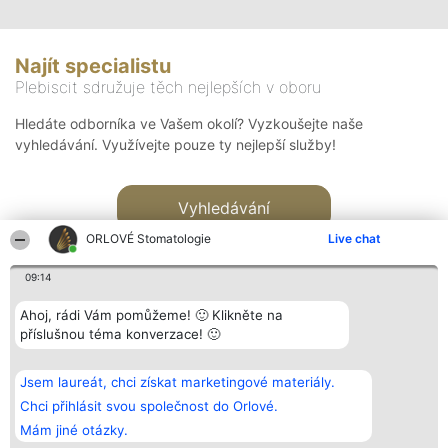
Najít specialistu
Plebiscit sdružuje těch nejlepších v oboru
Hledáte odborníka ve Vašem okolí? Vyzkoušejte naše
vyhledávání. Využívejte pouze ty nejlepší služby!
Vyhledávání
ORLOVÉ Stomatologie
Live chat
09:14
Ahoj, rádi Vám pomůžeme! 🙂 Klikněte na
příslušnou téma konverzace! 🙂
Organizátor hlasování
Plebiscyt
Kontakt
Bright Side Solutions sp. z o.
Vítězové
Kontakt
Jsem laureát, chci získat marketingové materiály.
o. sp. k.
Seznam všech
ul. Ruska 22
laureátů
Chci přihlásit svou společnost do Orlové.
Wrocław 50-079
Zásady
Mám jiné otázky.
KRS 0000749100 | Regon
Pravidla
381313360 | NIP 8943132676
Zásady