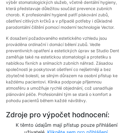
výběr stomatologických služeb, včetně dentální hygieny,
která představuje důležitou součást prevence zubních
chorob. K profesionální hygieně patří pískování zubů,
ošetření citlivých krčků a v případě potřeby i důkladné
parodontální čištění pomocí moderní technologie Vector.
K dosažení požadovaného estetického vzhledu jsou
prováděna ordinační i domácí bělení zubů. Vedle
preventivních opatření a estetických úprav se Studio Dent
zaměřuje také na estetickou stomatologii a protetiku s
nabídkou fixních a snímacích zubních náhrad. Zásadou
společnosti je poskytovat ošetření co nejšetrněji a bez
zbytečné bolesti, se silným důrazem na osobní přístup ke
každému pacientovi. Klinika podporuje příjemnou
atmosféru a umožňuje rychlé objednání, což usnadňuje
plánování péče. Profesionální tým se stará o komfort a
pohodu pacientů během každé návštěvy.
Zdroje pro výpočet hodnocení:
K těmto údajům mají přístup pouze přihlášení
uživatelé.
Klikněte sem pro přihlášení.