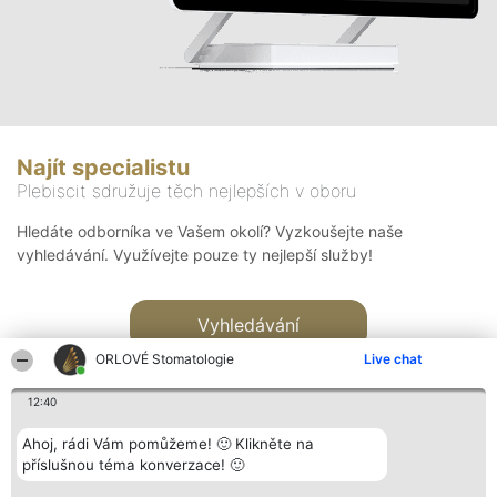
Najít specialistu
Plebiscit sdružuje těch nejlepších v oboru
Hledáte odborníka ve Vašem okolí? Vyzkoušejte naše
vyhledávání. Využívejte pouze ty nejlepší služby!
Vyhledávání
ORLOVÉ Stomatologie
Live chat
12:40
Ahoj, rádi Vám pomůžeme! 🙂 Klikněte na
příslušnou téma konverzace! 🙂
Organizátor hlasování
Plebiscyt
Kontakt