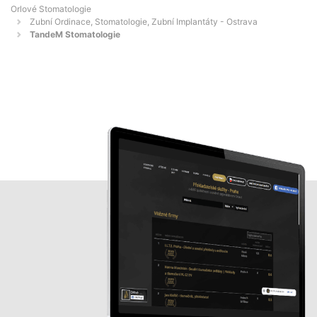
Orlové Stomatologie
Zubní Ordinace, Stomatologie, Zubní Implantáty - Ostrava
TandeM Stomatologie