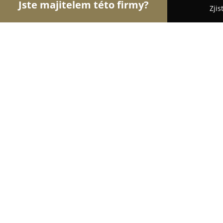
Jste majitelem této firmy?
Zjis
Orlové Stomatologie
Zubní Ordinace, Stomatolog
Zett Smile s.r.o.
9.2
(23)
Ostrava, Českobratrská 2227/7
Zobrazit telefonní číslo