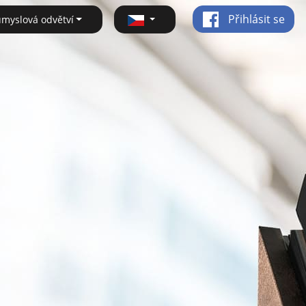
Přihlásit se
ůmyslová odvětví