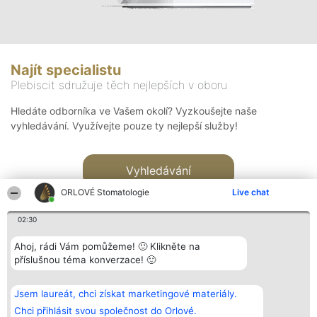
Najít specialistu
Plebiscit sdružuje těch nejlepších v oboru
Hledáte odborníka ve Vašem okolí? Vyzkoušejte naše
vyhledávání. Využívejte pouze ty nejlepší služby!
Vyhledávání
ORLOVÉ Stomatologie
Live chat
02:30
Ahoj, rádi Vám pomůžeme! 🙂 Klikněte na
příslušnou téma konverzace! 🙂
Organizátor hlasování
Plebiscyt
Kontakt
Bright Side Solutions sp. z o.
Vítězové
Kontakt
Jsem laureát, chci získat marketingové materiály.
o. sp. k.
Seznam všech
ul. Ruska 22
laureátů
Chci přihlásit svou společnost do Orlové.
Wrocław 50-079
Zásady