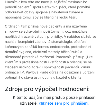
Hlavním cílem této ordinace je zajištění maximálního
pohodlí pacientů spolu s efektivní péčí, která pomáhá
odbourávat obavy spojené s návštěvou zubaře a
napomáhá tomu, aby se klienti na léčbu těšili.
Ordinační tým přijímá nové pacienty a má uzavřené
smlouvy se zdravotními pojišťovnami, což umožňuje
například hrazené vstupní prohlídky. V nabídce služeb se
nachází kompletní záchovná stomatologie, ošetření
kořenových kanálků formou endodoncie, profesionální
dentální hygiena, efektivní metody bělení zubů a
různorodé protetické možnosti. Pracovníci přistupují ke
klientům s profesionálností i vstřícností a orientují se na
zlepšení ústního zdraví i spokojenosti pacientů. Zubní
ordinace I.P. Pavlova klade důraz na dosažení a udržení
optimálního stavu ústní dutiny u každého klienta.
Zdroje pro výpočet hodnocení:
K těmto údajům mají přístup pouze přihlášení
uživatelé.
Klikněte sem pro přihlášení.