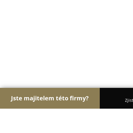
Jste majitelem této firmy?
Zjis
Orlové Stomatologie
Zubní Ordinace, Stomatolog