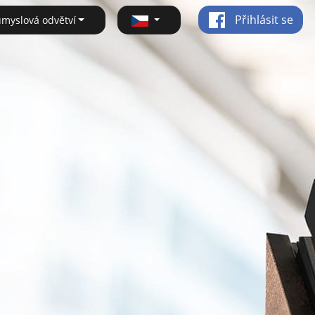
Přihlásit se
ůmyslová odvětví