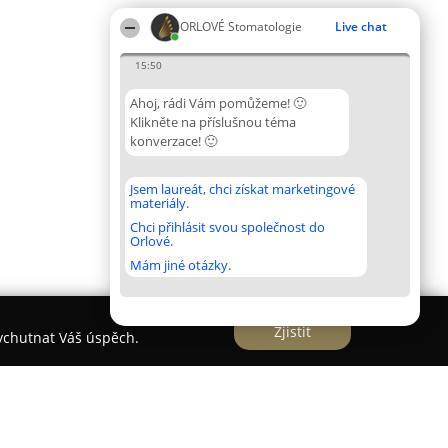
ORLOVÉ Stomatologie
Live chat
15:50
Ahoj, rádi Vám pomůžeme! 🙂
Klikněte na příslušnou téma
konverzace! 🙂
Jsem laureát, chci získat marketingové
materiály.
Chci přihlásit svou společnost do
Orlové.
Mám jiné otázky.
Zjistit
vychutnat Váš úspěch.
aha s.r.o.