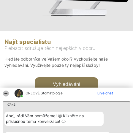
Najít specialistu
Plebiscit sdružuje těch nejlepších v oboru
Hledáte odborníka ve Vašem okolí? Vyzkoušejte naše
vyhledávání. Využívejte pouze ty nejlepší služby!
Vyhledávání
ORLOVÉ Stomatologie
Live chat
07:43
Ahoj, rádi Vám pomůžeme! 🙂 Klikněte na
příslušnou téma konverzace! 🙂
Organizátor hlasování
Plebiscyt
Kontakt
Bright Side Solutions sp. z o.
Vítězové
Kontakt