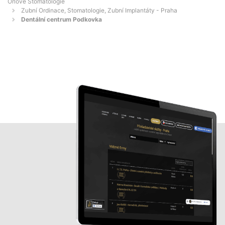
Orlové Stomatologie
Zubní Ordinace, Stomatologie, Zubní Implantáty - Praha
Dentální centrum Podkovka