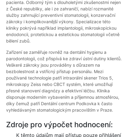
pacienta. Odborný tým s dlouholetými zkušenostmi nejen
z České republiky, ale i ze zahraničí, nabízí rozmanité
služby zahrnující preventivní stomatologii, konzervační
zákroky i komplikovanější výkony. Specializace této
kliniky pokrývá například implantologii, mikroskopickou
endodoncii, protetickou a estetickou stomatologii včetně
bělení zubů.
Zařízení se zaměřuje rovněž na dentální hygienu a
parodontologii, což přispívá ke zdraví ústní dutiny klientů.
Veškeré zákroky jsou prováděny s důrazem na
bezbolestnost a vstřícný přístup personálu. Mezi
používané technologie patří intraorální skener Trios 5,
mikroskopy Zeiss nebo CBCT systém, které umožňují
přesné stanovení diagnózy a efektivní léčbu. Klinika
disponuje moderním vybavením a příjemnou atmosférou,
díky čemuž patří Dentální centrum Podkovka k často
vyhledávaným stomatologickým pracovištím v Praze.
Zdroje pro výpočet hodnocení:
K těmto údajům mají přístup pouze přihlášení