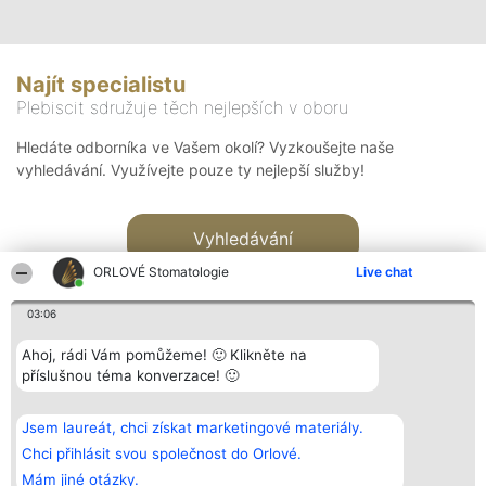
Najít specialistu
Plebiscit sdružuje těch nejlepších v oboru
Hledáte odborníka ve Vašem okolí? Vyzkoušejte naše
vyhledávání. Využívejte pouze ty nejlepší služby!
Vyhledávání
ORLOVÉ Stomatologie
Live chat
03:06
Ahoj, rádi Vám pomůžeme! 🙂 Klikněte na
příslušnou téma konverzace! 🙂
Organizátor hlasování
Plebiscyt
Kontakt
Bright Side Solutions sp. z o.
Vítězové
Kontakt
Jsem laureát, chci získat marketingové materiály.
o. sp. k.
Seznam všech
ul. Ruska 22
laureátů
Chci přihlásit svou společnost do Orlové.
Wrocław 50-079
Zásady
Mám jiné otázky.
KRS 0000749100 | Regon
Pravidla