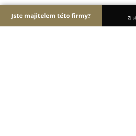
Jste majitelem této firmy?
Zjis
Orlové Stomatologie
Zubní Ordinace, Stomatolog
Dentální hygiena Veronika Jandlová
9
(25)
Kolín, Okružní 485
Zobrazit telefonní číslo