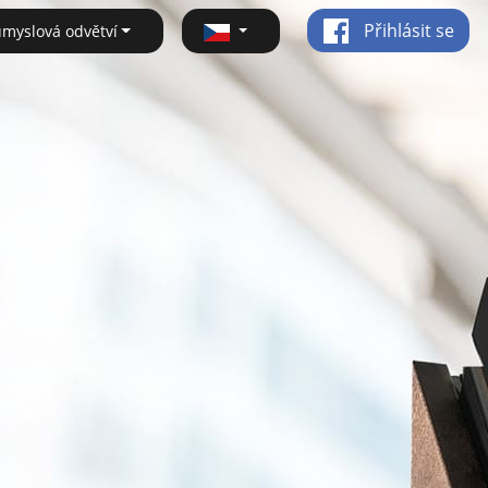
Přihlásit se
ůmyslová odvětví