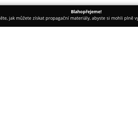
Blahopřejeme!
těte, jak můžete získat propagační materiály, abyste si mohli plně 
ie, Zubní Implantáty - Kolín
Dentální hygiena Veronika Jandlo
O společnosti:
Dentální hygiena Veronika Ja
poskytování široké škály služe
této ordinace zahrnuje jak prev
hygienu, odborně zajišťovanou
Zobrazit více >>
pigmentací, včetně aktuální tec
edukaci v oblasti správné tech
pomůcek, což přispívá ke zlep
Součástí péče je i bělení zubů,
efektu. Dále klinika poskytuje f