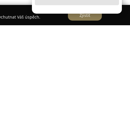
Zjistit
vychutnat Váš úspěch.
vá
ndlová
působí v Kolíně a zaměřuje se na
b pro podporu zdraví a estetiky úsměvu. Zaměření
entivní, tak léčebnou a estetickou dentální
 péčí v oblasti odstraňování zubního kamene a
hnologie Air-Flow. Služby ordinace zahrnují také
niky čištění zubů a doporučení vhodných
šení a dlouhodobému udržení orálního zdraví.
 jež přispívá k dosažení výraznějšího estetického
luoridaci zubní skloviny, léčbu citlivých krčků a