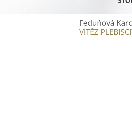
Feduňová Karo
VÍTĚZ PLEBISC