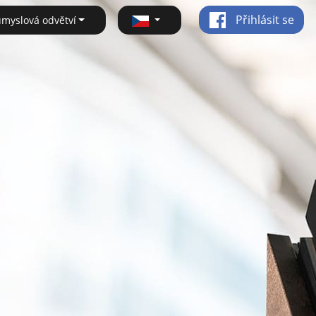
Přihlásit se
ůmyslová odvětví