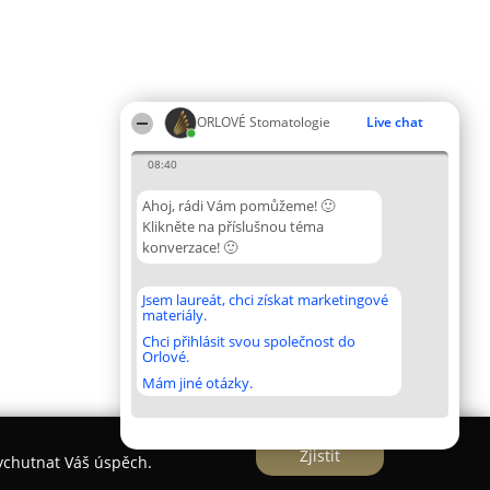
ORLOVÉ Stomatologie
Live chat
08:40
Ahoj, rádi Vám pomůžeme! 🙂
Klikněte na příslušnou téma
konverzace! 🙂
Jsem laureát, chci získat marketingové
materiály.
Chci přihlásit svou společnost do
Orlové.
Mám jiné otázky.
Zjistit
vychutnat Váš úspěch.