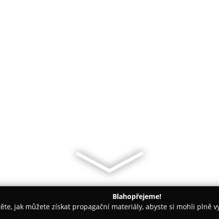
Blahopřejeme!
těte, jak můžete získat propagační materiály, abyste si mohli plně 