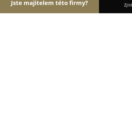
Jste majitelem této firmy?
Zjis
Orlové Stomatologie
Zubní Ordinace, Stomatolog
Zubní Lékař Žemlička Pavel MUDr.
8.8
(12)
Toužim, Plzeňská 435
Zobrazit telefonní číslo