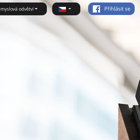
Přihlásit se
ůmyslová odvětví